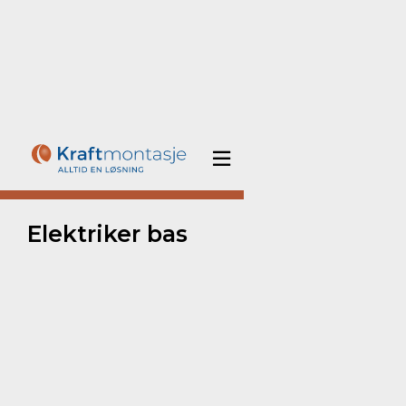

Hjem
/
Ledige stillinger
/
Elektriker bas