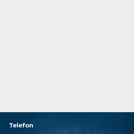
Stadig flere fartøy skal nå elektrifiseres.
Kraftmontasje har i 2019 tegnet sine første
kontrakter for elektrifisering av ladestasjoner
til batteridrevne bilferger på Vestlandet.
I tillegg skal flere tunge forbruksområder
elektrifiseres eller lades for batteri og
hybriddrift. Vi skal være helt i front for
utbygging av slike anlegg og infrastruktur.
Telefon