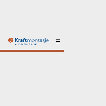

Hjem
/
Om Kraftmontasje
/
Presse
Presse
Kontakt administrerende direktør
Espen
Remme
for pressespørsmål.
Bildebase
Trenger du høyoppløste Kraftmontasje AS