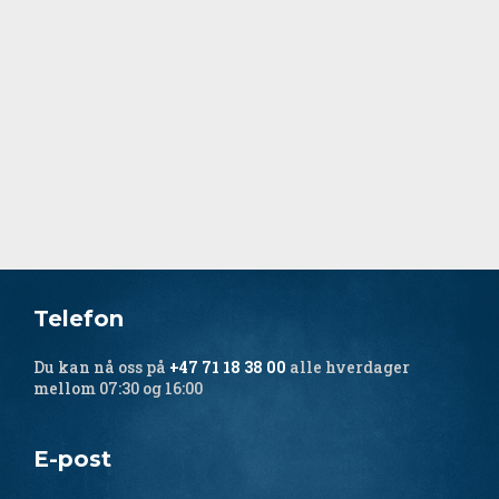
bilder, portrettfoto eller logoer, ta kontakt med
Oddgeir Anundsen
. Glem ikke å oppgi hvilken
type bilde som ønskes, og hva det skal brukes
til.
Telefon
Du kan nå oss på
+47 71 18 38 00
alle hverdager
mellom 07:30 og 16:00
E-post